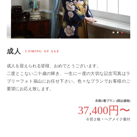
成人
COMING OF AGE
成人を迎えられる皆様、おめでとうございます。
二度とこない二十歳の輝き、一生に一度の大切な記念写真はラ
ブリーフォト福山にお任せ下さい。色々なプランでお客様のご
要望にお応え致します。
衣装1着プラン (税込価格)
37,400円〜
６切２枚 + ヘアメイク着付