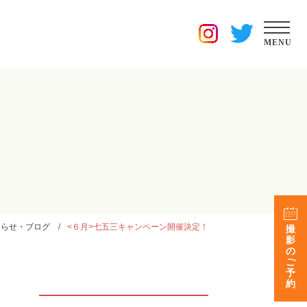
MENU
知らせ・ブログ
<６月>七五三キャンペーン開催決定！
撮
影
の
ご
予
約