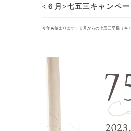
<６月>七五三キャンペ
今年も始まります！６月からの七五三早撮りキ