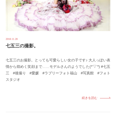
2018.11.28
七五三の撮影。
七五三のお撮影。とっても可愛らしい女の子です♪ 大人っぽい表
情から煌めく笑顔まで……モデルさんのようでした(*’▽’*) #七五
三 #後撮り #愛媛 #ラブリーフォト福山 #写真館 #フォト
スタジオ
続きを読む