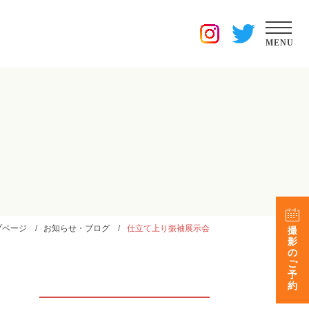
MENU
プページ
お知らせ・ブログ
仕立て上り振袖展示会
撮
影
の
ご
予
約