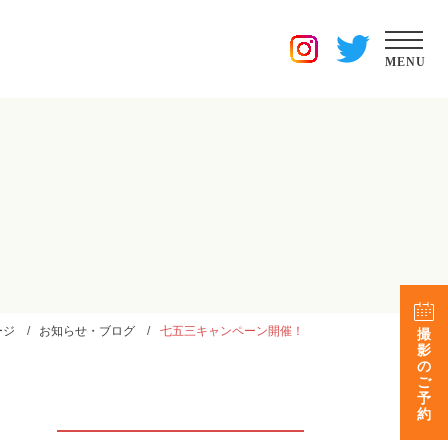
MENU
ージ
お知らせ・ブログ
七五三キャンペーン開催！
撮
影
の
ご
予
約